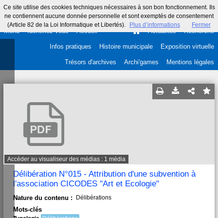
Ce site utilise des cookies techniques nécessaires à son bon fonctionnement. Ils
ne contiennent aucune donnée personnelle et sont exemptés de consentement
(Article 82 de la Loi Informatique et Libertés).
Plus d’informations
Fermer
Menu
Identifiez-vous
Accueil
Actualités
Recherche
Infos pratiques
Histoire municipale
Exposition virtuelle
Trésors d'archives
Archi'games
Mentions légales
Accéder au visualiseur des médias : 1 média
Délibération N°015 - Attribution d'une subvention à
l'association CICODES "Art et Ecologie"
Nature du contenu :
Délibérations
Mots-clés