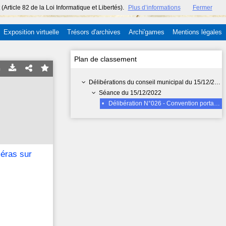
ticle 82 de la Loi Informatique et Libertés).
Plus d’informations
Fermer
Exposition virtuelle
Trésors d'archives
Archi'games
Mentions légales
Plan de classement
Délibérations du conseil municipal du 15/12/2022
Séance du 15/12/2022
•
Délibération N°026 - Convention portant autorisation d'installer des caméras sur des immeubles gérés par Citya Immobilier sur le quartier du Braden
méras sur