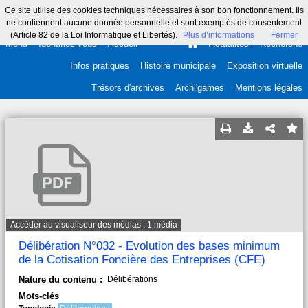
Ce site utilise des cookies techniques nécessaires à son bon fonctionnement. Ils
ne contiennent aucune donnée personnelle et sont exemptés de consentement
(Article 82 de la Loi Informatique et Libertés).
Plus d’informations
Fermer
Menu
Identifiez-vous
Accueil
Actualités
Recherche
Infos pratiques
Histoire municipale
Exposition virtuelle
Trésors d'archives
Archi'games
Mentions légales
Accéder au visualiseur des médias : 1 média
Délibération N°032 - Evolution des bases minimum
de la Cotisation Foncière des Entreprises (CFE)
Nature du contenu :
Délibérations
Mots-clés