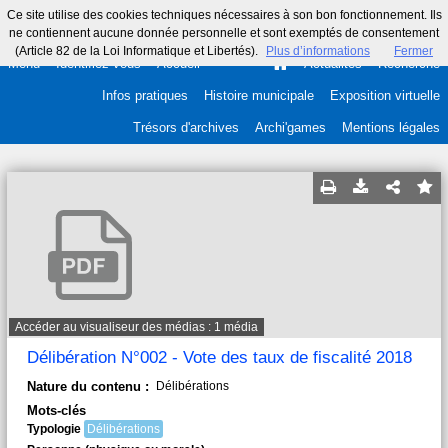
Ce site utilise des cookies techniques nécessaires à son bon fonctionnement. Ils
ne contiennent aucune donnée personnelle et sont exemptés de consentement
(Article 82 de la Loi Informatique et Libertés).
Plus d’informations
Fermer
Menu
Identifiez-vous
Accueil
Actualités
Recherche
Infos pratiques
Histoire municipale
Exposition virtuelle
Trésors d'archives
Archi'games
Mentions légales
Accéder au visualiseur des médias : 1 média
Délibération N°002 - Vote des taux de fiscalité 2018
Nature du contenu :
Délibérations
Mots-clés
Typologie
Délibérations