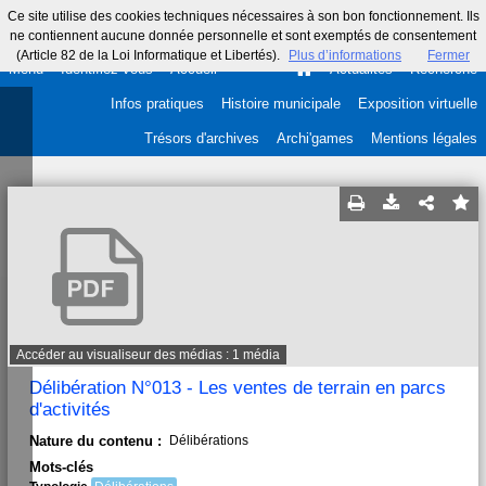
Ce site utilise des cookies techniques nécessaires à son bon fonctionnement. Ils
ne contiennent aucune donnée personnelle et sont exemptés de consentement
(Article 82 de la Loi Informatique et Libertés).
Plus d’informations
Fermer
Menu
Identifiez-vous
Accueil
Actualités
Recherche
Infos pratiques
Histoire municipale
Exposition virtuelle
Trésors d'archives
Archi'games
Mentions légales
Accéder au visualiseur des médias : 1 média
Délibération N°013 - Les ventes de terrain en parcs
d'activités
Nature du contenu :
Délibérations
Mots-clés