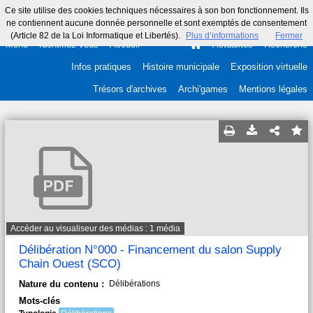
Ce site utilise des cookies techniques nécessaires à son bon fonctionnement. Ils
ne contiennent aucune donnée personnelle et sont exemptés de consentement
(Article 82 de la Loi Informatique et Libertés).
Plus d’informations
Fermer
Menu
Identifiez-vous
Accueil
Actualités
Recherche
Infos pratiques
Histoire municipale
Exposition virtuelle
Trésors d'archives
Archi'games
Mentions légales
Accéder au visualiseur des médias : 1 média
Délibération N°000 - Financement du salon Supply
Chain Ouest (SCO)
Nature du contenu :
Délibérations
Mots-clés