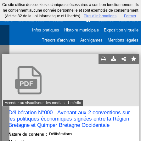
Ce site utilise des cookies techniques nécessaires à son bon fonctionnement. Ils
ne contiennent aucune donnée personnelle et sont exemptés de consentement
(Article 82 de la Loi Informatique et Libertés).
Plus d’informations
Fermer
Menu
Identifiez-vous
Accueil
Actualités
Recherche
Infos pratiques
Histoire municipale
Exposition virtuelle
Trésors d'archives
Archi'games
Mentions légales
Accéder au visualiseur des médias : 1 média
Délibération N°000 - Avenant aux 2 conventions sur
les politiques économiques signées entre la Région
Bretagne et Quimper Bretagne Occidentale
Nature du contenu :
Délibérations