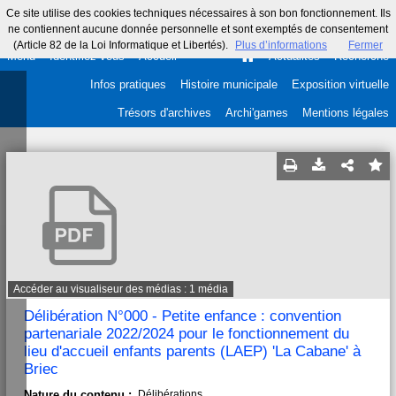
Ce site utilise des cookies techniques nécessaires à son bon fonctionnement. Ils
ne contiennent aucune donnée personnelle et sont exemptés de consentement
(Article 82 de la Loi Informatique et Libertés).
Plus d’informations
Fermer
Menu
Identifiez-vous
Accueil
Actualités
Recherche
Infos pratiques
Histoire municipale
Exposition virtuelle
Trésors d'archives
Archi'games
Mentions légales
Accéder au visualiseur des médias : 1 média
Délibération N°000 - Petite enfance : convention
partenariale 2022/2024 pour le fonctionnement du
lieu d'accueil enfants parents (LAEP) 'La Cabane' à
Briec
Nature du contenu :
Délibérations