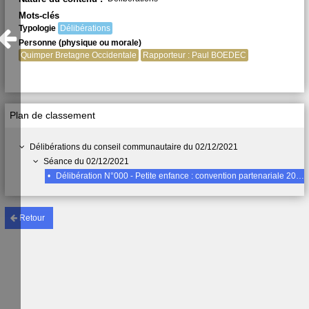
Mots-clés
Typologie
Délibérations
Personne (physique ou morale)
Quimper Bretagne Occidentale
Rapporteur : Paul BOEDEC
Plan de classement
Délibérations du conseil communautaire du 02/12/2021
Séance du 02/12/2021
•
Délibération N°000 - Petite enfance : convention partenariale 2022/2024 pour le fonctionnement du lieu d'accueil enfants parents (LAEP) 'La Cabane' à Briec
Retour