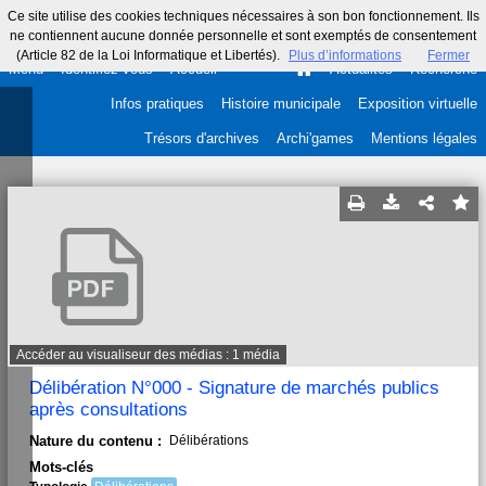
Ce site utilise des cookies techniques nécessaires à son bon fonctionnement. Ils
ne contiennent aucune donnée personnelle et sont exemptés de consentement
(Article 82 de la Loi Informatique et Libertés).
Plus d’informations
Fermer
Menu
Identifiez-vous
Accueil
Actualités
Recherche
Infos pratiques
Histoire municipale
Exposition virtuelle
Trésors d'archives
Archi'games
Mentions légales
Accéder au visualiseur des médias : 1 média
Délibération N°000 - Signature de marchés publics
après consultations
Nature du contenu :
Délibérations
Mots-clés