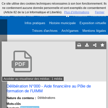
Ce site utilise des cookies techniques nécessaires à son bon fonctionnement. Ils
ne contiennent aucune donnée personnelle et sont exemptés de consentement
(Article 82 de la Loi Informatique et Libertés).
Plus d’informations
Fermer
Menu
Identifiez-vous
Accueil
Actualités
Recherche
Infos pratiques
Histoire municipale
Exposition virtuelle
Trésors d'archives
Archi'games
Mentions légales
Accéder au visualiseur des médias : 1 média
Délibération N°000 - Aide financière au Pôle de
formation de l'UIMM
Nature du contenu :
Délibérations
Mots-clés